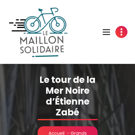
Aller
au
contenu
L'atelier du vélo à Belfort
Le tour de la
Mer Noire
d’Étienne
Zabé
Accueil
-
Grands