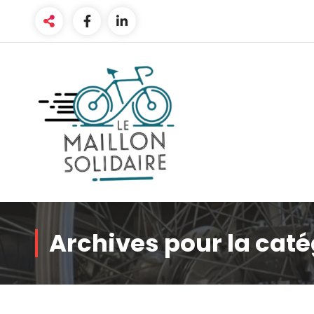
Aller
au
contenu
L'atelier du vélo à Belfort
Archives pour la caté