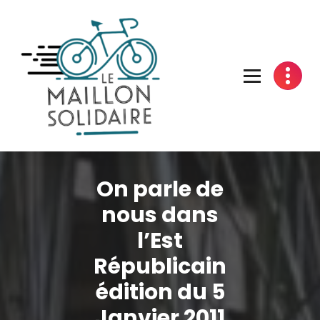
Aller
au
contenu
L'atelier du vélo à Belfort
On parle de
nous dans
l’Est
Républicain
édition du 5
Janvier 2011