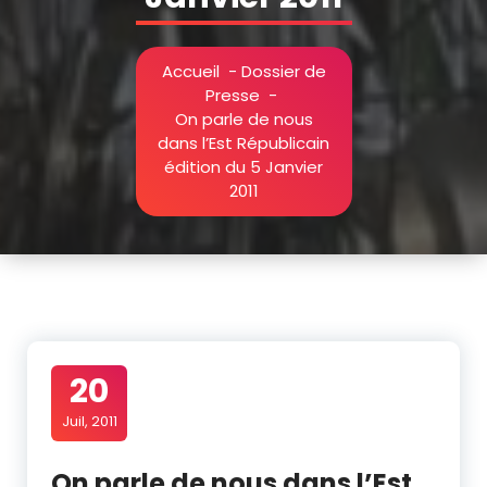
Accueil
-
Dossier de
Presse
-
On parle de nous
dans l’Est Républicain
édition du 5 Janvier
2011
20
Juil, 2011
On parle de nous dans l’Est