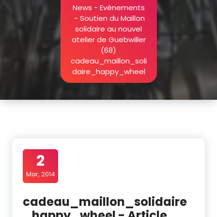
News - Evènements
-
Soutien du Maillon
solidaire au nouvel
atelier de Guebwiller
(68)
cadeau_maillon_soli
daire_happy_wheel
2
Mar, 2014
cadeau_maillon_solidaire
_happy_wheel - Article