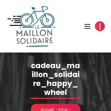
Aller
au
contenu
L'atelier du vélo à Belfort
cadeau_ma
illon_solidai
re_happy_
wheel
Accueil
-
Infos -