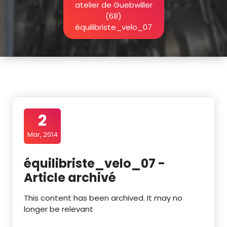
atelier de Guebwiller
(68)
équilibriste_velo_07
2
Mar, 2014
équilibriste_velo_07 -
Article archivé
This content has been archived. It may no
longer be relevant