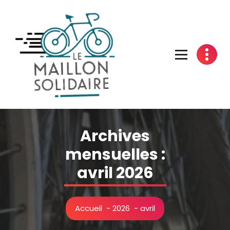
Aller
au
contenu
L'atelier du vélo à Belfort
Archives
mensuelles :
avril 2026
Accueil
-
2026
-
avril