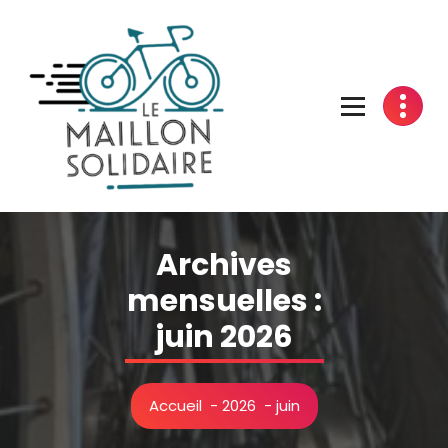
Aller
au
contenu
L'atelier du vélo à Belfort
Archives
mensuelles :
juin 2026
Accueil
-
2026
-
juin