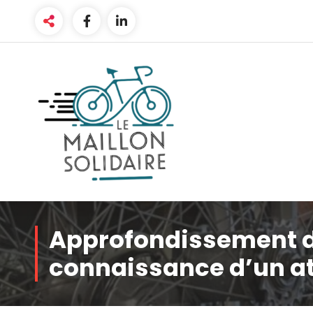
Aller
au
contenu
L'atelier du vélo à Belfort
Approfondissement d
connaissance d’un at