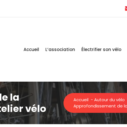
Accueil
L’association
Électrifier son vélo
e la
Accueil
-
Autour du vélo
elier vélo
Approfondissement de la 