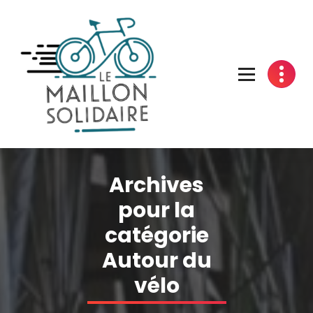
Aller
au
contenu
L'atelier du vélo à Belfort
Archives
pour la
catégorie
Autour du
vélo