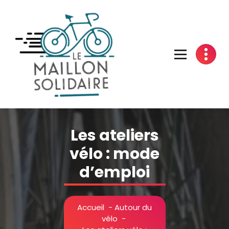
Aller
au
contenu
L'atelier du vélo à Belfort
Les ateliers
vélo : mode
d’emploi
Accueil
-
Autour du
vélo
-